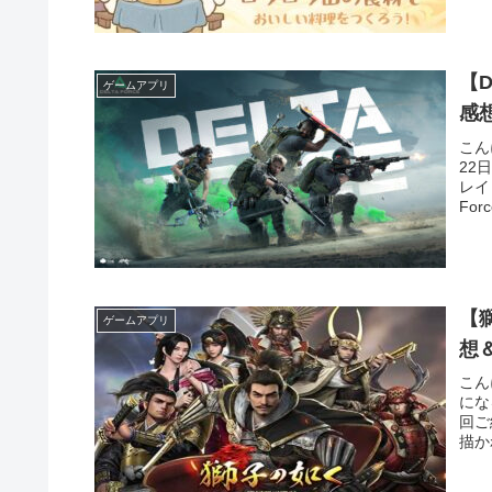
【D
ゲームアプリ
感
こん
22
レイ
Fo
【
ゲームアプリ
想
こん
にな
回ご
描か