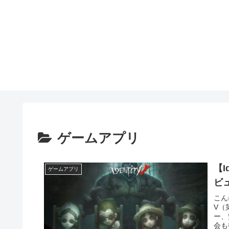
ゲームアプリ
【I
ゲームアプリ
ビ
こん
V（
ー、
会も