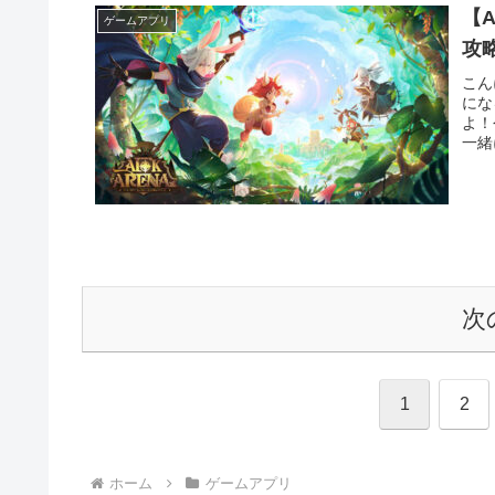
【
ゲームアプリ
攻
こん
にな
よ！
一緒
次
1
2
ホーム
ゲームアプリ