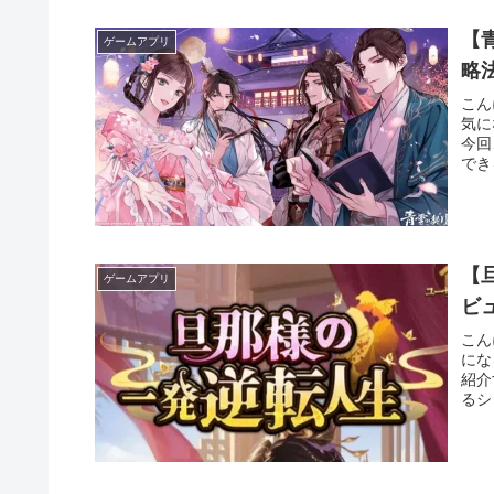
【
ゲームアプリ
略
こん
気に
今回
でき
【
ゲームアプリ
ビ
こん
にな
紹介
るシ