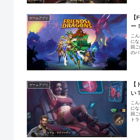
【F
ゲームアプリ
ー
こん
にな
回ご
のバ
【
ゲームアプリ
い
こん
にな
回ご
トラ