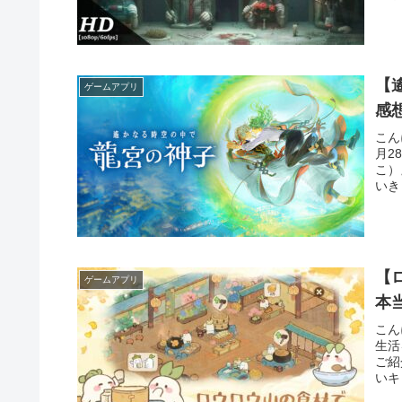
【
ゲームアプリ
感
こん
月2
こ）
いき
【
ゲームアプリ
本
こん
生活
ご紹
いキ