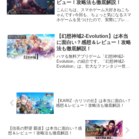
ビュー！攻略法も徹底解説！
こんにちは、スマホゲーム大好きねこち
ゃんです♪今回も、ちょっと気になるスマ
ホゲームを見つけたので、実際にプレイ
してみました！今回ご紹介するのは、迫
力あるゾンビの世界を舞台に、サバイバ
ル・ストラテジー・タワーディフェンス
【幻想神域2-Evolution】は本当
ゲームアプリ
要素を楽しめる戦略RP...
に面白い？感想＆レビュー！攻略
法も徹底解説！
ハマる無料アプリゲーム「幻想神域2-
Evolution」の紹介です。「幻想神域2-
Evolution」は、壮大なファンタジー世界
を冒険できるスマートフォン向けの3D異
世界ファンタジーMMORPGです。舞台と
なるのは、美しい幻想世界「ラムリア...
【KARIZ -カリツの伝】は本当に面白い？
感想＆レビュー！攻略法も徹底解説！
【信長の野望 覇道】は本当に面白い？感
想＆レビュー！攻略法も徹底解説！