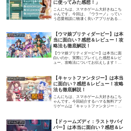
に使ってみた感想！」
こんにちは、スマホゲーム大好きねこち
ゃんです。今回は、『ウラーノ』ってい
う恋愛相談に物凄く良いアプリがあるっ
て友達が教えてくれたから、早速紹介し
ていきますね。こういう占いアプリっ
て、セキュリティ面とかどうなのか正直
【ウマ娘プリティダービー】は本
ゲームアプリ
不安だな〜っていう人は、 ...
当に面白い？感想＆レビュー！攻
略法も徹底解説！
【ウマ娘プリティダービー】は本当に面
白いのか、実際にプレイした感想＆レビ
ュー、攻略法についてお伝えします！
TwitterFacebookはてブPocketLINEコピー
こんにちは、スマホゲーム大好きねこち
ゃんです。今回は『ウマ娘プリティダ
【キャットファンタジー】は本当
ゲームアプリ
ー...
に面白い？感想＆レビュー！攻略
法も徹底解説！
こんにちは、スマホゲーム大好きねこち
ゃんです。今回紹介するハマる無料アプ
リゲームは「キャットファンタジー：猫
娘冒険RPG」です。キャットファンタジ
ー：猫娘冒険RPGは、可愛い猫娘たちと
一緒にレストランを経営しながら、世界
【ドゥームズディ：ラストサバイ
ゲームアプリ
の危機に立ち向かって...
バー】は本当に面白い？感想＆レ