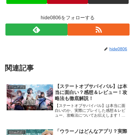
hide0806をフォローする
hide0806
関連記事
【ステートオブサバイバル】は本
ゲームアプリ
当に面白い？感想＆レビュー！攻
略法も徹底解説！
【ステートオブサバイバル】は本当に面
白いのか、実際にプレイした感想＆レビ
ュー、攻略法についてお伝えします！こ
んにちは、スマホゲーム大好きねこちゃ
んです。今回は『ステートオブサバイバ
ル』というゲームについて、私が実際に
「ウラーノはどんなアプリ？実際
ゲームアプリ
触ってみて感じた、正直な...