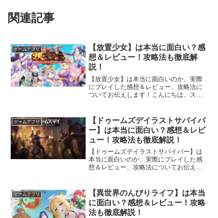
関連記事
【放置少女】は本当に面白い？感
ゲームアプリ
想＆レビュー！攻略法も徹底解
説！
【放置少女】は本当に面白いのか、実際
にプレイした感想＆レビュー、攻略法に
ついてお伝えします！こんにちは、スマ
ホゲーム大好きねこちゃんです。今回は
『放置少女』というゲームについて、私
が実際に触ってみて感じた、正直な感想
【ドゥームズデイラストサバイバ
ゲームアプリ
をお伝えします！『放置少...
ー】は本当に面白い？感想＆レビ
ュー！攻略法も徹底解説！
【ドゥームズデイラストサバイバー】は
本当に面白いのか、実際にプレイした感
想＆レビュー、攻略法についてお伝えし
ます！こんにちは、スマホゲーム大好き
ねこちゃんです。今回は『ドゥームズデ
イラストサバイバー』というゲームにつ
【異世界のんびりライフ】は本当
ゲームアプリ
いて、私が実際に触ってみ...
に面白い？感想＆レビュー！攻略
法も徹底解説！