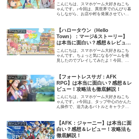
こんにちは、スマホゲーム大好きねこち
ゃんです。♪今回は、異世界でのんびり暮
らしながら、お店や村を発展させていく
育成シミュレーションゲーム、『異世界
のんびりライフ』をご紹介していきま
す！「異世界のんびりライフって面白い
【ハロータウン（Hello
ゲームアプリ
の？」「どんなゲームなの...
Town）：マージ&ストーリー】
は本当に面白い？感想＆レビュ
ー！攻略法も徹底解説！
こんにちは、スマホゲーム大好きねこち
ゃんです。ちょっと気になるゲームを発
見したのでプレイしてみたよ！今回、ご
紹介するのは、集めたいアイテムを生み
出し、お店を賑やかにするパズルゲー
ム…『ハロータウン（Hello Town）：マ
【フォートレスサガ：AFK
ゲームアプリ
ージ&ストーリー...
RPG】は本当に面白い？感想＆レ
ビュー！攻略法も徹底解説！
こんにちは、スマホゲーム大好きねこち
ゃんです。♪今回は、タップ中心のかんた
ん操作で、迫力あるバトルとキャラクタ
ー育成を手軽に楽しめる放置系RPG、
『フォートレスサガ：AFK RPG』をご紹
介していきます！「フォートレスサガっ
【AFK：ジャーニー】は本当に面
ゲームアプリ
て面白いの？」「...
白い？感想＆レビュー！攻略法も
徹底解説！