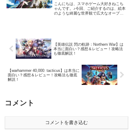
こんにちは、スマホゲーム大好きねこち
ゃんです。♪今回、ご紹介するのは、絵本
のような綺麗な世界観で広大なオープン
ワールドの冒険を楽しく放置系育成
RPG・・・『AFK：ジャーニー』につい
てご紹介ご紹介していきますね！！面白
いの？？どんなゲームな...
【英雄伝説 閃の軌跡：Northern War】は
本当に面白い？感想＆レビュー！攻略法
も徹底解説！
【warhammer 40,000: tacticus】は本当に
面白い？感想＆レビュー！攻略法も徹底
解説！
コメント
コメントを書き込む