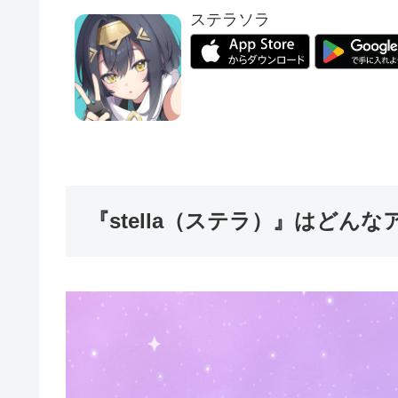
ステラソラ
『stella（ステラ）』はどんな