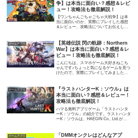
す。お気に入りの...
争】は本当に面白い？感想＆レビ
ュー！攻略法も徹底解説！
【ワンちゃんごちゃごちゃ大戦争】は本
当に面白いのか、実際にプレイした感想
＆レビュー、攻略法についてお伝えしま
す！こんにちは、スマホゲーム大好きね
こちゃんです。今回は『ワンちゃんごち
ゃごちゃ大戦争』というゲームについ
【英雄伝説 閃の軌跡：Northern
ゲームアプリ
て、私が実際に触ってみて感...
War】は本当に面白い？感想＆レ
ビュー！攻略法も徹底解説！
こんにちは、スマホゲーム大好きねこち
ゃんです♪ちょっと気になるゲームを見つ
けたので、実際にプレイしてみました！
今回ご紹介するのは、壮大な物語を楽し
みながら、個性豊かなキャラクターを育
成してバトルに挑めるRPG……『英雄伝
『ラストハンターK：ソウル』は
ゲームアプリ
説 閃の軌跡：Nor...
本当に面白い？感想＆レビュー！
攻略法も徹底解説！
ハマる無料アプリゲーム「ラストハンタ
ーK：ソウル」の紹介です。ラストハンタ
ーK：ソウルは、HAEGIN Co., Ltd.が
2026年2月12日にリリースした縦持ち超
凝縮アクションゲームです。核戦争で荒
廃した近未来の都市「ソウル」を舞台
「DMMオンクレはどんなアプ
ゲームアプリ