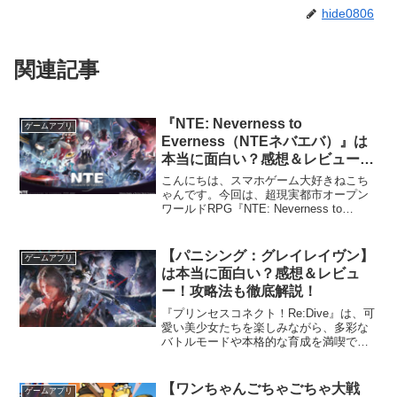
hide0806
関連記事
『NTE: Neverness to
ゲームアプリ
Everness（NTEネバエバ）』は
本当に面白い？感想＆レビュー！
攻略法も徹底解説！
こんにちは、スマホゲーム大好きねこち
ゃんです。今回は、超現実都市オープン
ワールドRPG『NTE: Neverness to
Everness（NTEネバエバ）』を実際に遊
んだ感想をもとに、魅力や気になる点を
レビューしていきます。結論から言う...
【パニシング：グレイレイヴン】
ゲームアプリ
は本当に面白い？感想＆レビュ
ー！攻略法も徹底解説！
『プリンセスコネクト！Re:Dive』は、可
愛い美少女たちを楽しみながら、多彩な
バトルモードや本格的な育成を満喫でき
るRPGです！個性豊かなキャラクターが
数多く登場するため、美少女ゲームが好
きな人には特におすすめしたい作品で
【ワンちゃんごちゃごちゃ大戦
ゲームアプリ