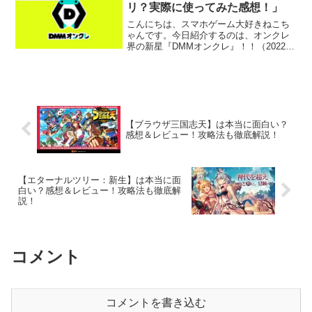
に、...
リ？実際に使ってみた感想！」
こんにちは、スマホゲーム大好きねこち
ゃんです。今日紹介するのは、オンクレ
界の新星『DMMオンクレ』！！（2022年
4月リリース）。数あるオンラインクレー
ンゲームの中に突如として現れたオンク
レ界の新星です！「あのDMM！？」「実
際ゲットできる...
【ブラウザ三国志天】は本当に面白い？
感想＆レビュー！攻略法も徹底解説！
【エターナルツリー：新生】は本当に面
白い？感想＆レビュー！攻略法も徹底解
説！
コメント
コメントを書き込む