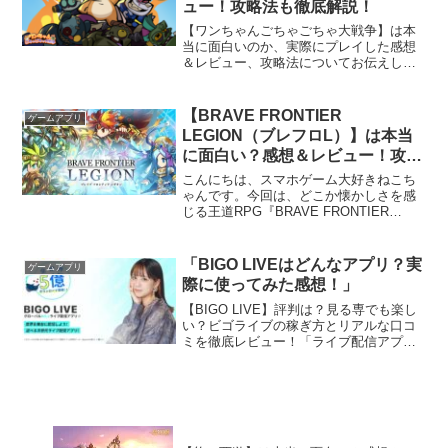
ュー！攻略法も徹底解説！
【ワンちゃんごちゃごちゃ大戦争】は本
当に面白いのか、実際にプレイした感想
＆レビュー、攻略法についてお伝えしま
す！こんにちは、スマホゲーム大好きね
こちゃんです。今回は『ワンちゃんごち
ゃごちゃ大戦争』というゲームについ
【BRAVE FRONTIER
ゲームアプリ
て、私が実際に触ってみて感...
LEGION（ブレフロL）】は本当
に面白い？感想＆レビュー！攻略
法も徹底解説！
こんにちは、スマホゲーム大好きねこち
ゃんです。今回は、どこか懐かしさを感
じる王道RPG『BRAVE FRONTIER
LEGION（ブレフロL）』をプレイしてみ
たので、特徴や魅力をレビューしていき
ます。「ブレフロって昔あったよね？」
「BIGO LIVEはどんなアプリ？実
ゲームアプリ
「サクサ...
際に使ってみた感想！」
【BIGO LIVE】評判は？見る専でも楽し
い？ビゴライブの稼ぎ方とリアルな口コ
ミを徹底レビュー！「ライブ配信アプリ
って、結局可愛い子にお金を投げるだけ
でしょ？」「海外のアプリらしいけど、
日本語だけでも楽しめるの？」「ビゴラ
イブは稼げるって...