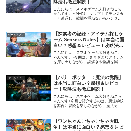
略法も徹底解説！
こんにちは、スマホゲーム大好きねこち
ゃんです。♪今回は、マップ上でモンスタ
ーと遭遇し、戦闘を重ねながらハンター
として成長していく位置情報アクション
RPG、『モンスターハンターNow』をご
紹介していきます！「モンスターハンタ
【探索者の記録：アイテム探しゲ
ゲームアプリ
ーNowって面白い...
ーム Seekers Notes】は本当に面
白い？感想＆レビュー！攻略法も
徹底解説！
こんにちは、スマホゲーム大好きねこち
ゃんです。♪今回は、さまざまなアイテム
を探し出しながら、謎解きや物語を楽し
めるアドベンチャーゲーム、『探索者の
記録：アイテム探しゲーム Seekers
Notes』をご紹介していきます！
【ハリーポッター：魔法の覚醒】
ゲームアプリ
「Seekers ...
は本当に面白い？感想＆レビュ
ー！攻略法も徹底解説！
こんにちは、スマホゲーム大好きねこち
ゃんです♪今回ご紹介するのは、魔法学校
を舞台に冒険を楽しみながら、魔法カー
ドを使ったリアルタイムバトルに挑戦で
きるRPG……『ハリー・ポッター：魔法
の覚醒』です！！「ハリー・ポッターの
【ワンちゃんごちゃごちゃ大戦
ゲームアプリ
世界をゲームで体験し...
争】は本当に面白い？感想＆レビ