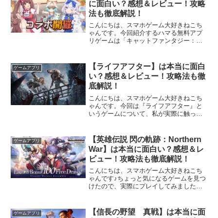
に面白い？感想＆レビュー！攻略
法も徹底解説！
こんにちは、スマホゲーム大好きねこち
ゃんです。今回紹介するハマる無料アプ
リゲームは「キャットファンタジー：猫
娘冒険RPG」です。キャットファンタジ
ー：猫娘冒険RPGは、可愛い猫娘たちと
一緒にレストランを経営しながら、世界
【ライフアフター】は本当に面白
ゲームアプリ
の危機に立ち向かって...
い？感想＆レビュー！攻略法も徹
底解説！
こんにちは、スマホゲーム大好きねこち
ゃんです。今回は『ライフアフター』と
いうゲームについて、私が実際に触って
みて感じた、正直な感想をお伝えしま
す！早速、このゲームの面白さを紹介し
ていきますね！↓こちらから無料でダウン
【英雄伝説 閃の軌跡：Northern
ゲームアプリ
ロード出来ます↓ダウンロ...
War】は本当に面白い？感想＆レ
ビュー！攻略法も徹底解説！
こんにちは、スマホゲーム大好きねこち
ゃんです♪ちょっと気になるゲームを見つ
けたので、実際にプレイしてみました！
今回ご紹介するのは、壮大な物語を楽し
みながら、個性豊かなキャラクターを育
成してバトルに挑めるRPG……『英雄伝
【信長の野望 真戦】は本当に面
ゲームアプリ
説 閃の軌跡：Nor...