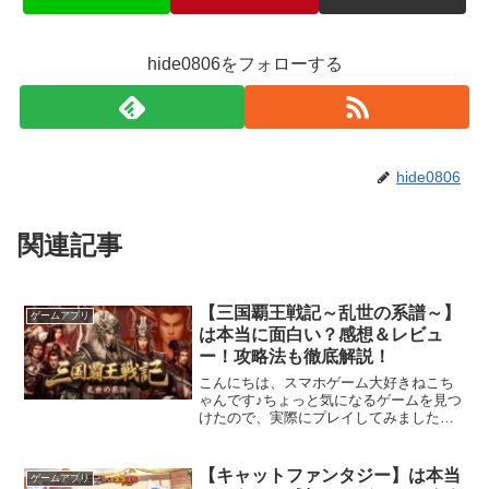
hide0806をフォローする
hide0806
関連記事
【三国覇王戦記～乱世の系譜～】
ゲームアプリ
は本当に面白い？感想＆レビュ
ー！攻略法も徹底解説！
こんにちは、スマホゲーム大好きねこち
ゃんです♪ちょっと気になるゲームを見つ
けたので、実際にプレイしてみました！
今回ご紹介するのは、美麗なグラフィッ
クで描かれた三国志の世界を舞台に、武
将の育成や戦略バトルをじっくり楽しめ
【キャットファンタジー】は本当
ゲームアプリ
るストラテジーゲーム…...