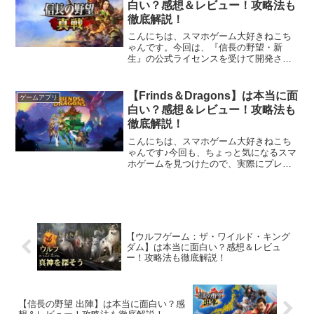
白い？感想＆レビュー！攻略法も
徹底解説！
こんにちは、スマホゲーム大好きねこち
ゃんです。今回は、『信長の野望・新
生』の公式ライセンスを受けて開発され
た、戦国SLGとRPGの要素を楽しめる
『信長の野望 真戦』をプレイしてみたの
で紹介します。本作は、“真戦”シリーズ第
【Frinds＆Dragons】は本当に面
ゲームアプリ
2作目となる戦国シ...
白い？感想＆レビュー！攻略法も
徹底解説！
こんにちは、スマホゲーム大好きねこち
ゃんです♪今回も、ちょっと気になるスマ
ホゲームを見つけたので、実際にプレイ
してみました！今回ご紹介するのは、さ
まざまなヒーローを召喚しながら、パズ
ル感覚のバトルでダンジョンを探索して
いくターン制RPG……...
【ウルフゲーム：ザ・ワイルド・キング
ダム】は本当に面白い？感想＆レビュ
ー！攻略法も徹底解説！
【信長の野望 出陣】は本当に面白い？感