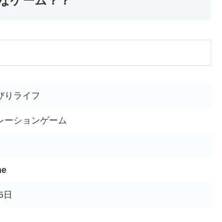
なゲーム？？
びりライフ
レーションゲーム
me
15日