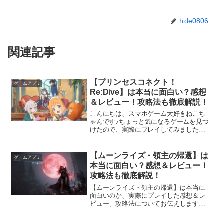
hide0806
関連記事
【プリンセスコネクト！
ゲームアプリ
Re:Dive】は本当に面白い？感想
＆レビュー！攻略法も徹底解説！
こんにちは、スマホゲーム大好きねこち
ゃんです♪ちょっと気になるゲームを見つ
けたので、実際にプレイしてみました！
今回ご紹介するのは、可愛らしい少女た
ちの華やかな演出を楽しみながら、キャ
ラクター育成やさまざまなバトルモード
【ムーンライズ・領主の帰還】は
ゲームアプリ
をじっくりやり込める美...
本当に面白い？感想＆レビュー！
攻略法も徹底解説！
【ムーンライズ・領主の帰還】は本当に
面白いのか、実際にプレイした感想＆レ
ビュー、攻略法についてお伝えします！
こんにちは、スマホゲーム大好きねこち
ゃんです。今回は『ムーンライズ・領主