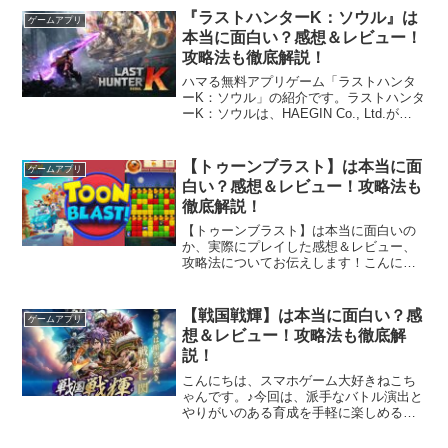
の帰還』というゲームについて、私が実
『ラストハンターK：ソウル』は
ゲームアプリ
際に触ってみて感じた、正...
本当に面白い？感想＆レビュー！
攻略法も徹底解説！
ハマる無料アプリゲーム「ラストハンタ
ーK：ソウル」の紹介です。ラストハンタ
ーK：ソウルは、HAEGIN Co., Ltd.が
2026年2月12日にリリースした縦持ち超
凝縮アクションゲームです。核戦争で荒
廃した近未来の都市「ソウル」を舞台
【トゥーンブラスト】は本当に面
ゲームアプリ
に、...
白い？感想＆レビュー！攻略法も
徹底解説！
【トゥーンブラスト】は本当に面白いの
か、実際にプレイした感想＆レビュー、
攻略法についてお伝えします！こんにち
は、スマホゲーム大好きねこちゃんで
す。今回は『トゥーンブラスト』という
ゲームについて、私が実際に触ってみて
【戦国戦輝】は本当に面白い？感
ゲームアプリ
感じた、正直な感想をお伝え...
想＆レビュー！攻略法も徹底解
説！
こんにちは、スマホゲーム大好きねこち
ゃんです。♪今回は、派手なバトル演出と
やりがいのある育成を手軽に楽しめるオ
ートバトルRPG、『戦国戦輝』をご紹介
していきます！「戦国戦輝って面白い