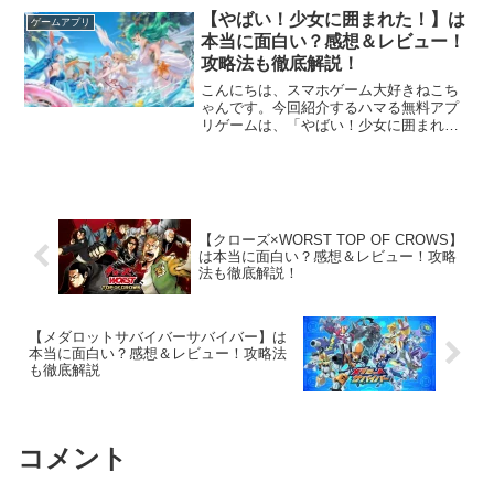
の？」「どんなゲームなの？」と気にな
【やばい！少女に囲まれた！】は
ゲームアプリ
っている方はもちろん、...
本当に面白い？感想＆レビュー！
攻略法も徹底解説！
こんにちは、スマホゲーム大好きねこち
ゃんです。今回紹介するハマる無料アプ
リゲームは、「やばい！少女に囲まれ
た！」です。やばい！少女に囲まれた！
は、HONG KONG STAR POWER CO.,
LIMITEDが配信する美少女育成放置RP...
【クローズ×WORST TOP OF CROWS】
は本当に面白い？感想＆レビュー！攻略
法も徹底解説！
【メダロットサバイバーサバイバー】は
本当に面白い？感想＆レビュー！攻略法
も徹底解説
コメント