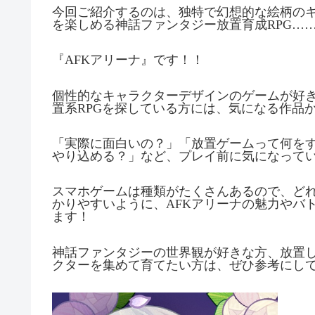
今回ご紹介するのは、独特で幻想的な絵柄の
を楽しめる神話ファンタジー放置育成RPG…
『AFKアリーナ』です！！
個性的なキャラクターデザインのゲームが好
置系RPGを探している方には、気になる作品
「実際に面白いの？」「放置ゲームって何を
やり込める？」など、プレイ前に気になって
スマホゲームは種類がたくさんあるので、ど
かりやすいように、AFKアリーナの魅力やバ
ます！
神話ファンタジーの世界観が好きな方、放置
クターを集めて育てたい方は、ぜひ参考にし